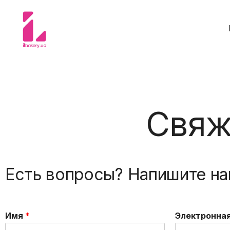
Смеси и ингредиенты для кондитеров
ILBakery Ukraine Shop
Свяж
Есть вопросы? Напишите на
Имя
*
Электронна