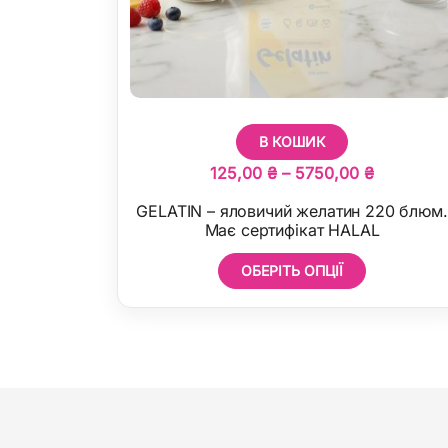
В КОШИК
Діапазон
125,00
₴
–
5750,00
₴
цін:
GELATIN – яловичий желатин 220 блюм.
від
Має сертифікат HALAL
125,00 ₴
ОБЕРІТЬ ОПЦІЇ
до
Цей
5750,00 
товар
має
кілька
варіантів.
Параметри