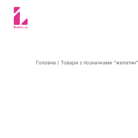
Перейти
до
вмісту
Суміші та інгредієнти для кондитерів
ILBakery Ukraine Shop
Головна
/ Товари з позначками “желатин”