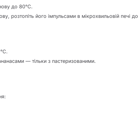
нову до 80°C.
у, розтопіть його імпульсами в мікрохвильовій печі до
°C.
 ананасами — тільки з пастеризованими.
ня: