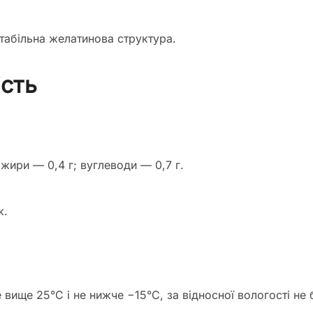
стабільна желатинова структура.
ість
 жири — 0,4 г; вуглеводи — 0,7 г.
ж.
 вище 25°C і не нижче −15°C, за відносної вологості не