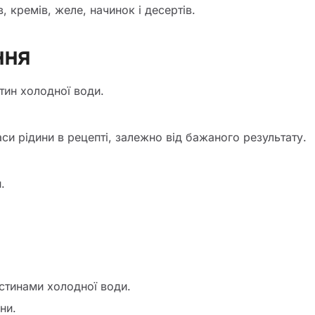
в, кремів, желе, начинок і десертів.
ння
тин холодної води.
си рідини в рецепті, залежно від бажаного результату.
.
астинами холодної води.
ни.