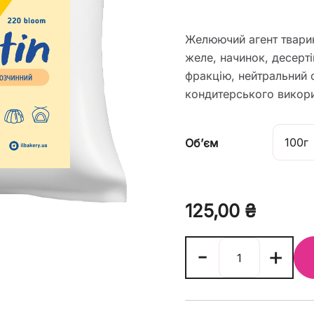
Желюючий агент тварин
желе, начинок, десертів
фракцію, нейтральний 
кондитерського викори
Об’єм
125,00
₴
GELATIN
-
+
-
яловичий
желатин