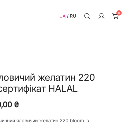
0
UA
RU
яловичий желатин 220
сертифікат HALAL
Діапазон
0,00
₴
цін:
нний яловичий желатин 220 bloom із
від