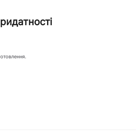
придатності
готовлення.