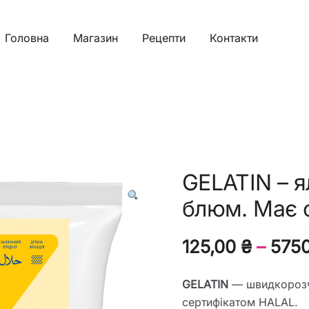
Головна
Магазин
Рецепти
Контакти
GELATIN – 
блюм. Має 
125,00
₴
–
575
GELATIN
— швидкорозчи
сертифікатом HALAL.