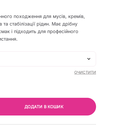
125,00 ₴
ного походження для мусів, кремів,
до
 та стабілізації рідин. Має дрібну
смак і підходить для професійного
5750,00 ₴
стання.
ОЧИСТИТИ
ДОДАТИ В КОШИК