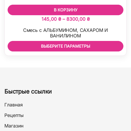
В КОРЗИНУ
Диапазон
145,00
₴
–
8300,00
₴
цен:
Смесь с АЛЬБУМИНОМ, САХАРОМ И
145,00 ₴
ВАНИЛИНОМ
–
ВЫБЕРИТЕ ПАРАМЕТРЫ
8300,00 ₴
Этот
товар
имеет
несколько
вариаций.
Быстрые ссылки
Опции
можно
Главная
выбрать
Рецепты
на
странице
Магазин
товара.