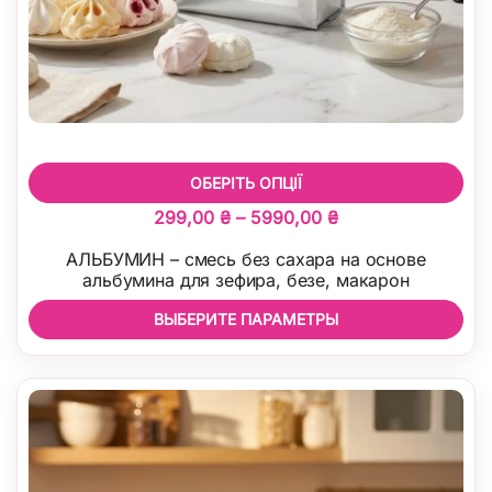
ОБЕРІТЬ ОПЦІЇ
Диапазон
299,00
₴
–
5990,00
₴
цен:
АЛЬБУМИН – смесь без сахара на основе
299,00 ₴
альбумина для зефира, безе, макарон
–
ВЫБЕРИТЕ ПАРАМЕТРЫ
5990,00 ₴
Этот
товар
имеет
несколько
вариаций.