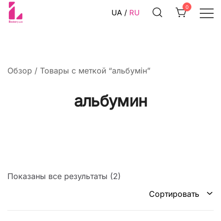
Перейти
0
UA
RU
к
содержимому
Смеси и ингредиенты для
ILBakery Ukraine Shop
кондитеров
Обзор
/ Товары с меткой “альбумін”
альбумин
Показаны все результаты (2)
Сортировать