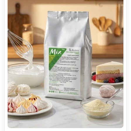
Опции
можно
выбрать
на
странице
товара.