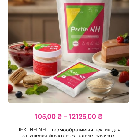
105,00
₴
–
12125,00
₴
ПЕКТИН NH – термообратимый пектин для
загущения фруктово-ягодных начинок