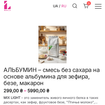
0
UA
RU
Смеси и ингредиенты для
ILBakery Ukraine Shop
кондитеров
АЛЬБУМИН – смесь без сахара на
основе альбумина для зефира,
безе, макарон
299,00
₴
–
5990,00
₴
MIX LIGHT
– это заменитель живого яичного белка в таких
десертах, как зефир, фруктовое безе, "Птичье молоко",