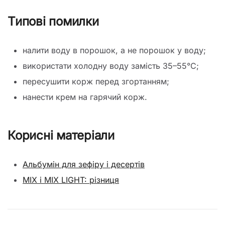
Типові помилки
налити воду в порошок, а не порошок у воду;
використати холодну воду замість 35–55°C;
пересушити корж перед згортанням;
нанести крем на гарячий корж.
Корисні матеріали
Альбумін для зефіру і десертів
MIX і MIX LIGHT: різниця