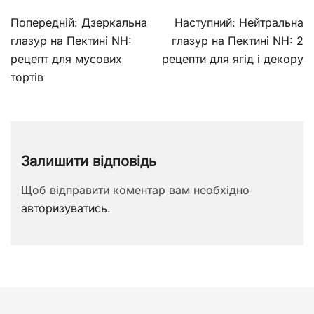
Навігація
Попередній:
Дзеркальна
Наступний:
Нейтральна
записів
глазур на Пектині NH:
глазур на Пектині NH: 2
рецепт для мусових
рецепти для ягід і декору
тортів
Залишити відповідь
Щоб відправити коментар вам необхідно
авторизуватись
.