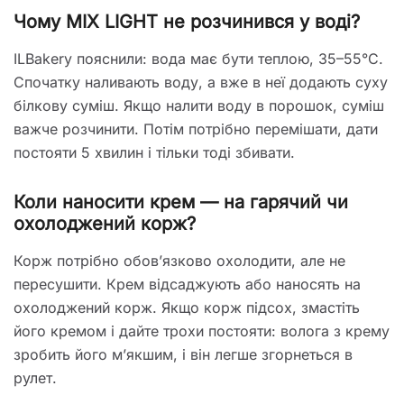
Чому MIX LIGHT не розчинився у воді?
ILBakery пояснили: вода має бути теплою, 35–55°C.
Спочатку наливають воду, а вже в неї додають суху
білкову суміш. Якщо налити воду в порошок, суміш
важче розчинити. Потім потрібно перемішати, дати
постояти 5 хвилин і тільки тоді збивати.
Коли наносити крем — на гарячий чи
охолоджений корж?
Корж потрібно обов’язково охолодити, але не
пересушити. Крем відсаджують або наносять на
охолоджений корж. Якщо корж підсох, змастіть
його кремом і дайте трохи постояти: волога з крему
зробить його м’якшим, і він легше згорнеться в
рулет.