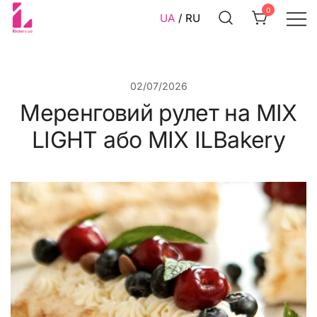
Перейти
0
UA
RU
до
вмісту
Суміші та інгредієнти для
ILBakery Ukraine Shop
кондитерів
02/07/2026
Меренговий рулет на MIX
LIGHT або MIX ILBakery