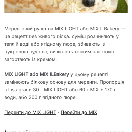
Меренговий рулет на MIX LIGHT або MIX ILBakery —
це рецепт без живого білка: суміш розчиняють у
теплій воді або ягідному пюре, збивають із
цукровою пудрою, випікають тонким пластом і
загортають із кремом.
MIX LIGHT або MIX ILBakery
у цьому рецепті
замінюють білкову основу для меренги. Пропорція
з Instagram: 30 г MIX LIGHT або 60 г MIX + 170 г
води, або 200 г ягідного пюре.
Перейти до MIX LIGHT
·
Перейти до MIX